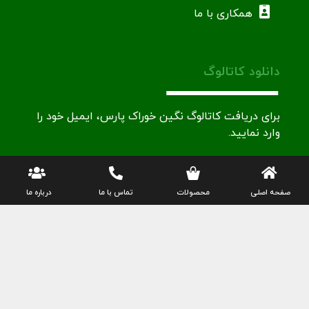
همکاری با ما
دانلود کاتالوگ
برای دریافت کاتالوگ نگین خوراک پارس، ایمیل خود را
وارد نمایید.
ایمیل
صفحه اصلی
محصولات
تماس با ما
درباره ما
(Required)
تلفن دفتر مرکزی
info@neginkhorak.com
021-44337470