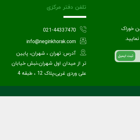
تلفن دفتر مرکزی
ین خوراک
021-44337470
نمایید.
info@neginkhorak.com
آدرس: تهران ، شهران، پایین
تر از میدان اول شهران،نبش خیابان
علی وردی غربی،پلاک 12 ، طبقه 4