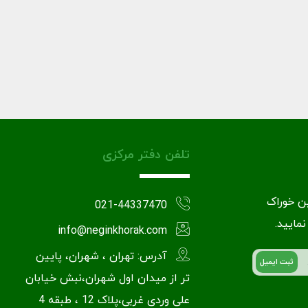
تلفن دفتر مرکزی
ین خوراک
021-44337470
نمایید.
info@neginkhorak.com
آدرس: تهران ، شهران، پایین
تر از میدان اول شهران،نبش خیابان
علی وردی غربی،پلاک 12 ، طبقه 4