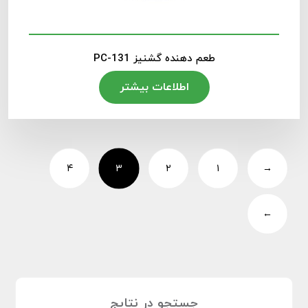
طعم دهنده گشنیز PC-131
اطلاعات بیشتر
۴
۳
۲
۱
→
←
جستجو در نتایج